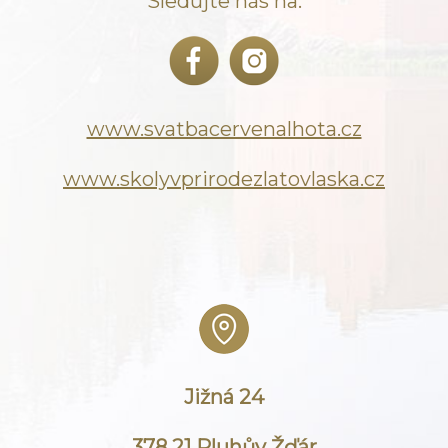
Sledujte nás na:
www.svatbacervenalhota.cz
www.skolyvprirodezlatovlaska.cz
Jižná 24
378 21 Pluhův Žďár