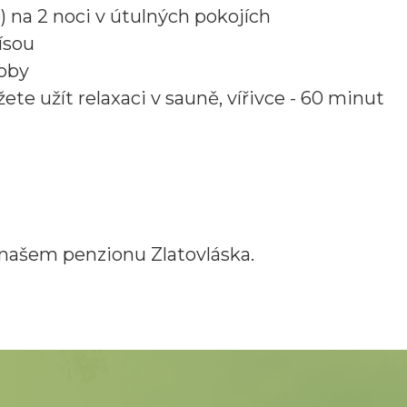
) na 2 noci v útulných pokojích
ísou
soby
ete užít relaxaci v sauně, vířivce - 60 minut
v našem penzionu Zlatovláska.