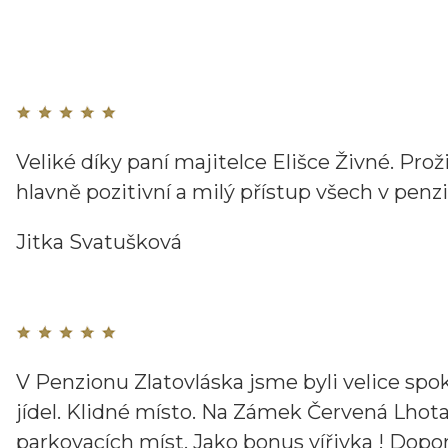
Veliké díky paní majitelce Elišce Živné. Pro
hlavně pozitivní a milý přístup všech v penz
Jitka Svatušková
V Penzionu Zlatovláska jsme byli velice spo
jídel. Klidné místo. Na Zámek Červená Lho
parkovacích míst. Jako bonus vířivka ! Dopo