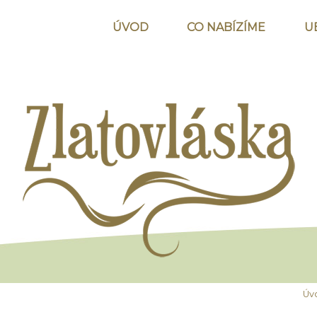
ÚVOD
CO NABÍZÍME
U
Úv