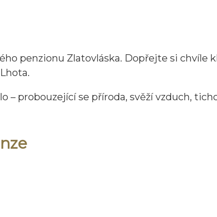
ho penzionu Zlatovláska. Dopřejte si chvíle 
Lhota.
– probouzející se příroda, svěží vzduch, ticho
enze