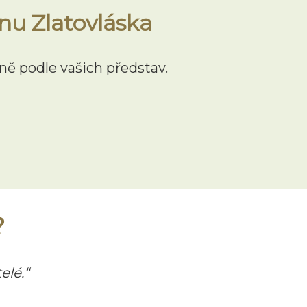
nu Zlatovláska
ě podle vašich představ.
?
elé.“