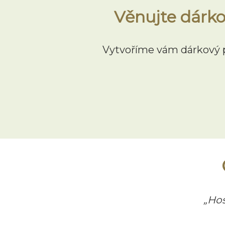
Věnujte dárko
Vytvoříme vám dárkový p
„Hos