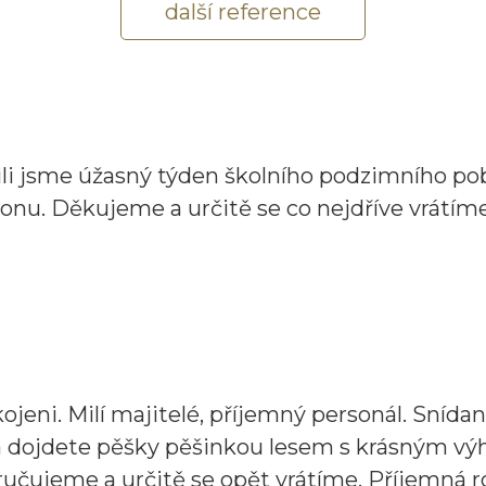
další reference
žili jsme úžasný týden školního podzimního pob
ionu. Děkujeme a určitě se co nejdříve vrátíme
kojeni. Milí majitelé, příjemný personál. Sníd
ta dojdete pěšky pěšinkou lesem s krásným vý
ručujeme a určitě se opět vrátíme. Příjemná 