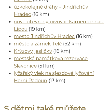
úzkokolejné dráhy – Jindřichův
Hradec
(16 km)
nově otevřený pivovar Kamenice nad
Lipou
(19 km)
město Jindřichův Hradec
(16 km)
město a zámek Telč
(52 km)
Krýzovy jesličky
(16 km)
městská památková rezervace
Slavonice
(51 km)
lyžařský vlek na sjezdové lyžování
Horní Radouň
(13 km)
S dětmi také můžete