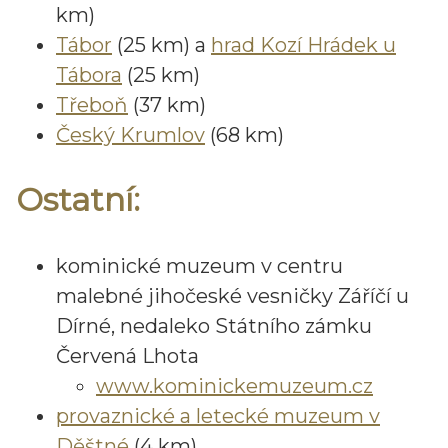
km)
Tábor
(25 km) a
hrad Kozí Hrádek u
Tábora
(25 km)
Třeboň
(37 km)
Český Krumlov
(68 km)
Ostatní:
kominické muzeum v centru
malebné jihočeské vesničky Záříčí u
Dírné, nedaleko Státního zámku
Červená Lhota
www.kominickemuzeum.cz
provaznické a letecké muzeum v
Děštné
(4 km)