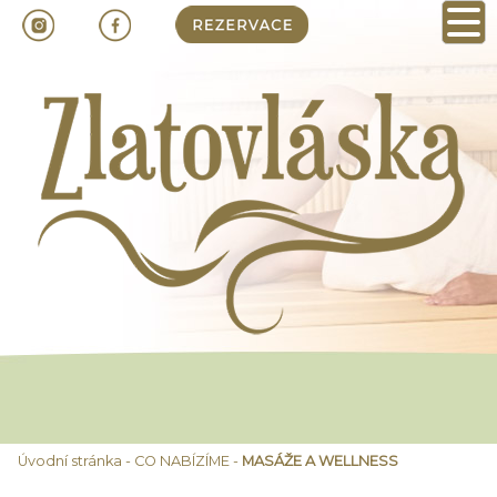
Úvodní stránka
-
CO NABÍZÍME
-
MASÁŽE A WELLNESS